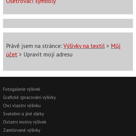
Ošetřovací symboly
Právě jsem na stránce:
Výšivky na textil
>
Můj
účet
> Upravit moji adresu
Fotogalerie výšivek
Grafické zpracování výšivky
Chci vlastní výšivku
Svatební a jiné dárky
Ostatní motivy výšivek
Zamilované výšivky